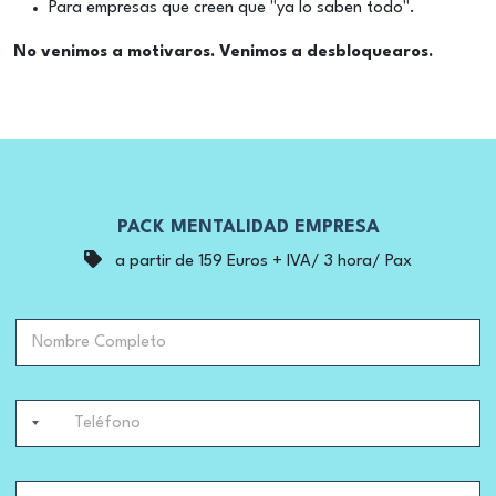
Para empresas que creen que "ya lo saben todo".
No venimos a motivaros. Venimos a desbloquearos.
PACK MENTALIDAD EMPRESA
a partir de 159 Euros + IVA/ 3 hora/ Pax
d
N
e
o
d
m
e
b
e
T
r
m
e
e
p
l
C
r
é
o
e
N
f