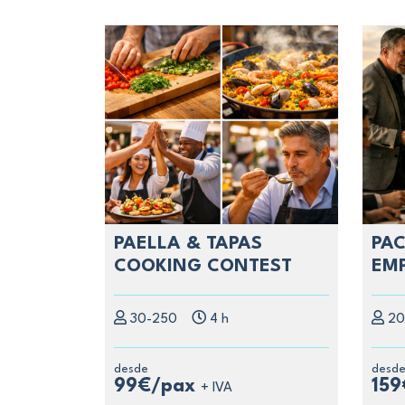
PAELLA & TAPAS
PAC
COOKING CONTEST
EM
30-250
4 h
20
desde
desd
99€/pax
15
+ IVA