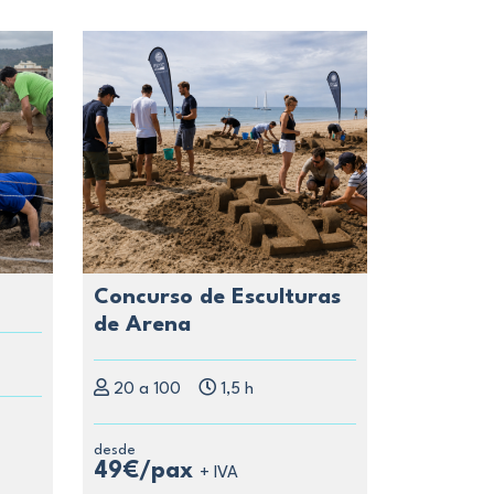
Concurso de Esculturas
de Arena
20 a 100
1,5 h
desde
49€/pax
+ IVA