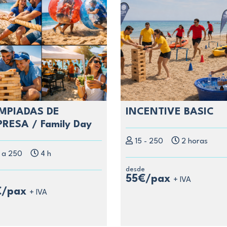
MPIADAS DE
INCENTIVE BASIC
RESA / Family Day
15 - 250
2 horas
 a 250
4 h
desde
55€/pax
+ IVA
e
€/pax
+ IVA