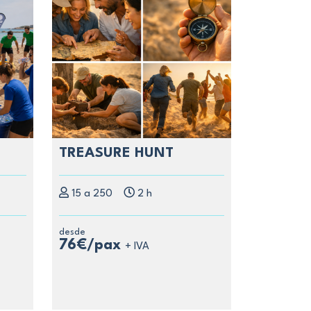
TREASURE HUNT
15 a 250
2 h
desde
76€/pax
+ IVA