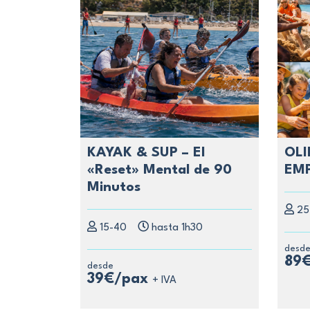
KAYAK & SUP – El
OLI
«Reset» Mental de 90
EMP
Minutos
25
15-40
hasta 1h30
desd
89
desde
39€/pax
+ IVA