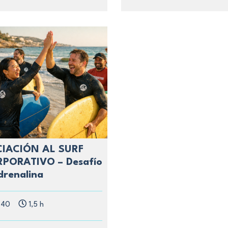
CIACIÓN AL SURF
PORATIVO – Desafío
drenalina
-40
1,5 h