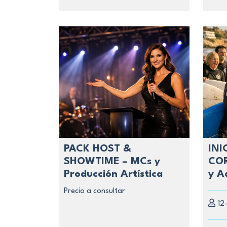
PACK HOST &
INI
SHOWTIME – MCs y
COR
Producción Artística
y A
Precio a consultar
12