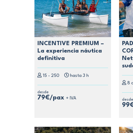
INCENTIVE PREMIUM –
PAD
La experiencia náutica
COR
definitiva
Net
sud
15 - 250
hasta 3 h
8 
desde
79€/pax
+ IVA
desd
99