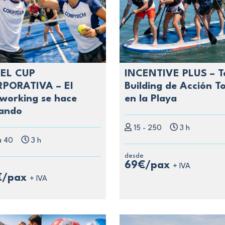
EL CUP
INCENTIVE PLUS – 
PORATIVA – El
Building de Acción To
working se hace
en la Playa
ando
15 - 250
3 h
a 40
3 h
desde
69€/pax
+ IVA
e
€/pax
+ IVA