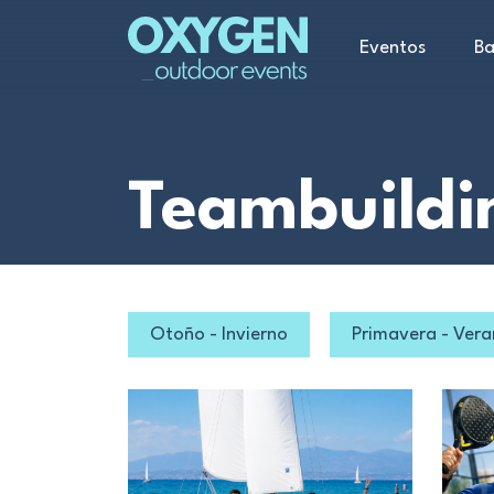
Eventos
Ba
Teambuildi
Otoño - Invierno
Primavera - Ver