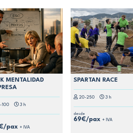
K MENTALIDAD
SPARTAN RACE
PRESA
20-250
3 h
-100
3 h
desde
69€/pax
+ IVA
e
9€/pax
+ IVA