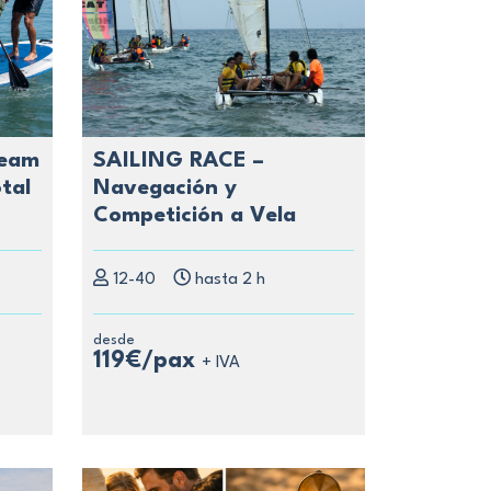
Team
SAILING RACE –
tal
Navegación y
Competición a Vela
12-40
hasta 2 h
desde
119€/pax
+ IVA