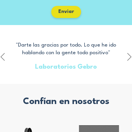
T
o
r
e
*
i
Enviar
l
o
é
s
f
o
n
o
"Darte las gracias por todo. Lo que he ido
c
o
hablando con la gente todo positivo"
n
o
Laboratorios Gebro
c
i
d
o
?
Confían en nosotros