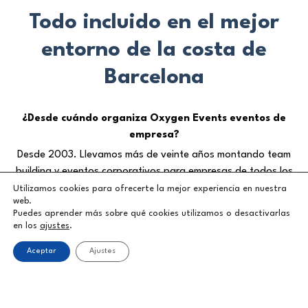
Todo incluido en el mejor
entorno de la costa de
Barcelona
¿Desde cuándo organiza Oxygen Events eventos de
empresa?
Desde 2003. Llevamos más de veinte años montando team
building y eventos corporativos para empresas de todos los
tamaños, y la mayoría repite año tras año. Algo estaremos
Utilizamos cookies para ofrecerte la mejor experiencia en nuestra
web.
haciendo bien.
Puedes aprender más sobre qué cookies utilizamos o desactivarlas
¿Dónde se celebran los eventos de team building?
en los
ajustes
.
En el Club Náutico de Castelldefels, con acceso directo al mar y
Aceptar
Ajustes
a 20 minutos de Barcelona. Estás en el punto perfecto entre
Barcelona y Sitges, con playa, instalaciones y espacio de sobra
para mover a tu equipo.