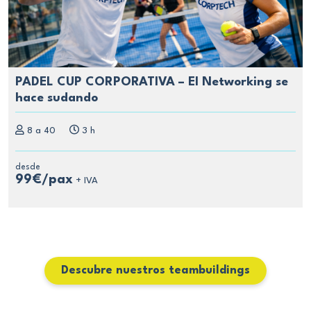
PADEL CUP CORPORATIVA – El Networking se
hace sudando
8 a 40
3 h
desde
99€/pax
+ IVA
Descubre nuestros teambuildings