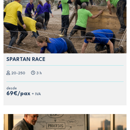
SPARTAN RACE
20-250
3 h
desde
69€/pax
+ IVA