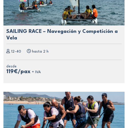
SAILING RACE – Navegación y Competición a
Vela
12-40
hasta 2 h
desde
119€/pax
+ IVA